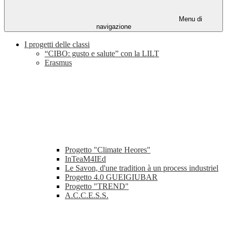
Menu di
navigazione
I progetti delle classi
“CIBO: gusto e salute” con la LILT
Erasmus
Progetto "Climate Heores"
InTeaM4IEd
Le Savon, d'une tradition à un process industriel
Progetto 4.0 GUEIGIUBAR
Progetto "TREND"
A.C.C.E.S.S.