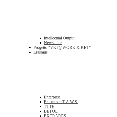
Intellectual Output
Newsletter
Progetto "VET@WORK & KET"
Erasmus +
Enterprise
Erasmus + T.A.W.S.
TTTE
BETOE
EXTRARES