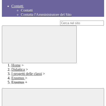
Contatti
Contatti
Contatta l'Amministratore del Sito
Campo di ricerca per le pagine del sito
Home
>
Didattica
>
I progetti delle classi
>
Erasmus
>
Erasmus +