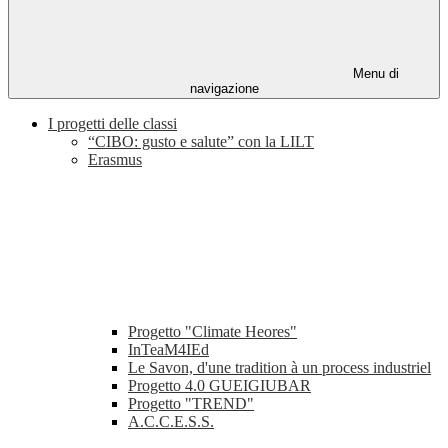
Menu di
navigazione
I progetti delle classi
“CIBO: gusto e salute” con la LILT
Erasmus
Progetto "Climate Heores"
InTeaM4IEd
Le Savon, d'une tradition à un process industriel
Progetto 4.0 GUEIGIUBAR
Progetto "TREND"
A.C.C.E.S.S.