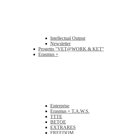
Intellectual Output
Newsletter
Progetto "VET@WORK & KET"
Erasmus +
Enterprise
Erasmus + T.A.W.S.
TTTE
BETOE
EXTRARES
FREEDOM