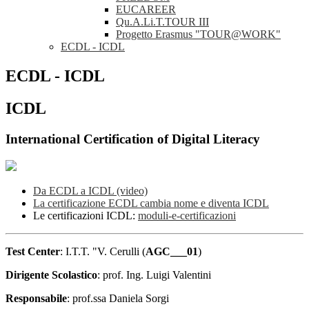
EUCAREER
Qu.A.Li.T.TOUR III
Progetto Erasmus "TOUR@WORK"
ECDL - ICDL
ECDL - ICDL
ICDL
International Certification of Digital Literacy
Da ECDL a ICDL (video)
La certificazione ECDL cambia nome e diventa ICDL
Le certificazioni ICDL:
moduli-e-certificazioni
Test Center
: I.T.T. "V. Cerulli (
AGC___01
)
Dirigente Scolastico
: prof. Ing. Luigi Valentini
Responsabile
: prof.ssa Daniela Sorgi