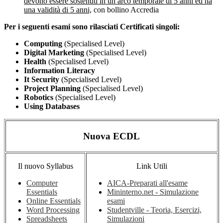
devono essere sostenuti in un arco temporale di 5 anni ed ha
una validità di 5 anni,
con bollino Accredia
Per i seguenti esami sono rilasciati Certificati singoli:
Computing
(Specialised Level)
Digital Marketing
(Specialised Level)
Health
(Specialised Level)
Information Literacy
It Security
(Specialised Level)
Project Planning
(Specialised Level)
Robotics
(Specialised Level)
Using Databases
Nuova ECDL
Il nuovo Syllabus
Link Utili
Computer
AICA-Preparati all'esame
Essentials
Mininterno.net - Simulazione
Online Essentials
esami
Word Processing
Studentville - Teoria, Esercizi,
Spreadsheets
Simulazioni