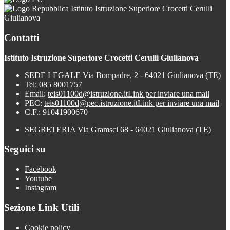
Istituto Istruzione Superiore Crocetti Cerulli
Giulianova
Contatti
Istituto Istruzione Superiore Crocetti Cerulli Giulianova
SEDE LEGALE Via Bompadre, 2 - 64021 Giulianova (TE)
Tel:
085 8001757
Email:
teis01100d@istruzione.it
Link per inviare una mail
PEC:
teis01100d@pec.istruzione.it
Link per inviare una mail
C.F.: 91041900670
SEGRETERIA Via Gramsci 68 - 64021 Giulianova (TE)
Seguici su
Facebook
Youtube
Instagram
Sezione Link Utili
Cookie policy