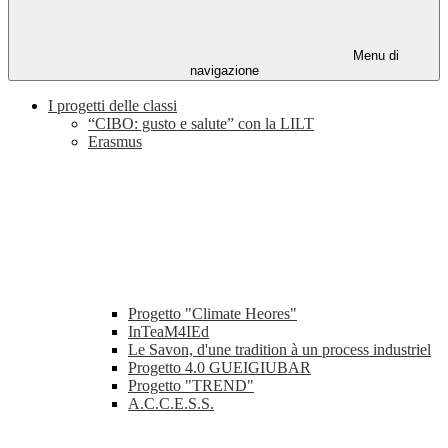
Menu di
navigazione
I progetti delle classi
“CIBO: gusto e salute” con la LILT
Erasmus
Progetto "Climate Heores"
InTeaM4IEd
Le Savon, d'une tradition à un process industriel
Progetto 4.0 GUEIGIUBAR
Progetto "TREND"
A.C.C.E.S.S.