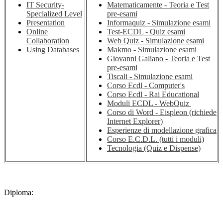
IT Security-
Matematicamente - Teoria e Test
Specialized Level
pre-esami
Presentation
Informaquiz - Simulazione esami
Online
Test-ECDL - Quiz esami
Collaboration
Web Quiz - Simulazione esami
Using Databases
Makmo - Simulazione esami
Giovanni Galiano - Teoria e Test
pre-esami
Tiscali - Simulazione esami
Corso Ecdl - Computer's
Corso Ecdl - Rai Educational
Moduli ECDL - WebQuiz
Corso di Word - Eispleon (richiede
Internet Explorer)
Esperienze di modellazione grafica
Corso E.C.D.L. (tutti i moduli)
Tecnologia (Quiz e Dispense)
Diploma: