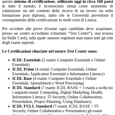
questo
sistema di certificazione
,
utilizzato oggi in circa 160 paesi
in tutto il mondo; è riconosciuto ormai come strumento di
valutazione sia nel contesto della ricerca di un lavoro sia nella
formazione post diploma, tanto che le Università prevedono il
conseguimento della certificazione in molti corsi di Laurea.
Per accedere alle prove d'esame ogni candidato deve acquistare,
presso un centro accreditato (chiamato “Test Center”), una tessera
(la Skills Card), sulla quale saranno registrati man mano tutti gli esiti
degli esami superati.
Le Certificazioni rilasciate nel nostro Test Center sono:
ICDL Essentials
(2 esami: Computer Essentials e Online
Essentials)
ICDL Prime
(4 esami: Computer Essentials, Online
Essentials, Application Essentials e Information Literacy)
ICDL Base
(4 esami: Computer Essentials e Online
Essentials, Spreadsheets e Word Processing)
ICDL Standard
(7 esami: ICDL BASE + 3 esami a scelta tra
i seguenti esami: Computing, Digital Marketing, Health,
Information Literacy, IT-Security, Online Collaboration,
Presentation, Project Planning, Using Databases)
ICDL FULL Standard
(7 esami: ICDL BASE + IT-
Security, Online Collaboration e Presentation) gli esami