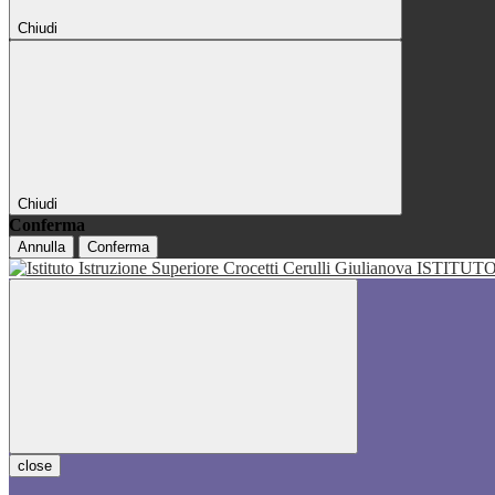
Chiudi
Chiudi
Conferma
Annulla
Conferma
ISTITUT
close