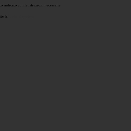
o indicato con le istruzioni necessarie.
ite la
Login Spaggiari