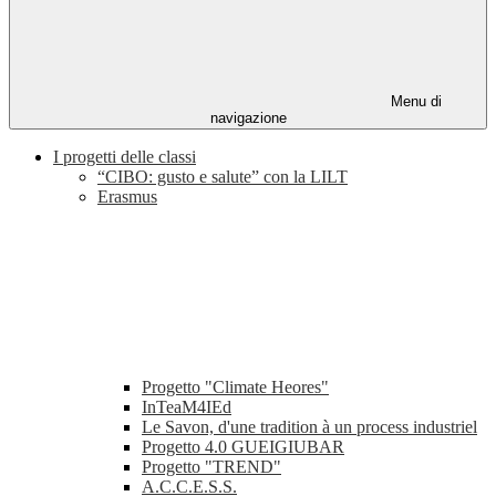
Menu di
navigazione
I progetti delle classi
“CIBO: gusto e salute” con la LILT
Erasmus
Progetto "Climate Heores"
InTeaM4IEd
Le Savon, d'une tradition à un process industriel
Progetto 4.0 GUEIGIUBAR
Progetto "TREND"
A.C.C.E.S.S.