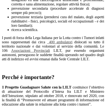
corretta e sana alimentazione, regolare attività fisica);
prevenzione secondaria (procedure accelerate di diagnosi
sempre più precoci);
prevenzione terziaria (prendersi cura del malato, degli aspetti
riabilitativi - fisici, psicologici, sociali ed occupazionali - e dei
loro familiari);
ricerca scientifica.
I punti di forza della Lega Italiana per la Lotta contro i Tumori infatti
sono rappresentati dai circa
400 ambulatori
dislocati su tutto il
territorio nazionale e dai volontari al servizio della comunità. Le
106
Associazioni Provinciali
LILT, pur essendo organismi
autonomi, perseguono le suddette finalità operando nel quadro degli
atti di indirizzo ed avvisi emanai dalla Sede Centrale LILT.
Perché è importante?
Il
Progetto Guadagnare Salute con la LILT
costituisce l’obiettivo
di attuazione del Protocollo d’Intesa fra LILT e Ministero
dell’Istruzione, stipulato ad ottobre 2018, e rinnovato nel 2020, con
la finalità di “Promuovere ed attuare programmi di informazione ed
educazione alla salute in relazione alla lotta contro i tumori”.