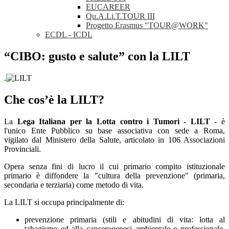
EUCAREER
Qu.A.Li.T.TOUR III
Progetto Erasmus "TOUR@WORK"
ECDL - ICDL
“CIBO: gusto e salute” con la LILT
.
Che cos’è la LILT?
La
Lega Italiana per la Lotta contro i Tumori - LILT
- è
l'unico Ente Pubblico su base associativa con sede a Roma,
vigilato dal Ministero della Salute, articolato in 106 Associazioni
Provinciali.
Opera senza fini di lucro il cui primario compito istituzionale
primario è diffondere la "cultura della prevenzione" (primaria,
secondaria e terziaria) come metodo di vita.
La LILT si occupa principalmente di:
prevenzione primaria (stili e abitudini di vita: lotta al
tabagismo ed alla cancerogenesi ambientale e professionale,