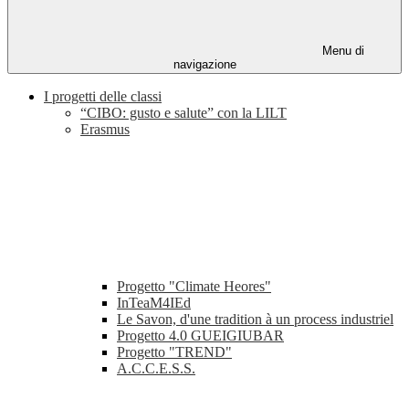
Menu di
navigazione
I progetti delle classi
“CIBO: gusto e salute” con la LILT
Erasmus
Progetto "Climate Heores"
InTeaM4IEd
Le Savon, d'une tradition à un process industriel
Progetto 4.0 GUEIGIUBAR
Progetto "TREND"
A.C.C.E.S.S.