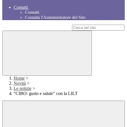
Contatti
Contatti
Contatta l'Amministratore del Sito
Campo di ricerca per le pagine del sito
Home
>
Novità
>
Le notizie
>
“CIBO: gusto e salute” con la LILT