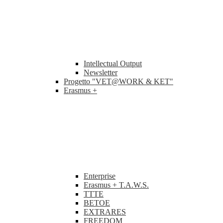
Intellectual Output
Newsletter
Progetto "VET@WORK & KET"
Erasmus +
Enterprise
Erasmus + T.A.W.S.
TTTE
BETOE
EXTRARES
FREEDOM