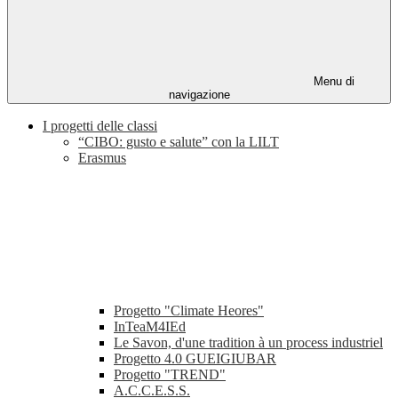
Menu di
navigazione
I progetti delle classi
“CIBO: gusto e salute” con la LILT
Erasmus
Progetto "Climate Heores"
InTeaM4IEd
Le Savon, d'une tradition à un process industriel
Progetto 4.0 GUEIGIUBAR
Progetto "TREND"
A.C.C.E.S.S.