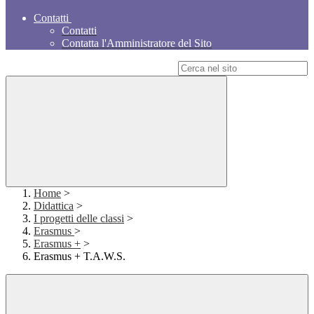
Contatti
Contatti
Contatta l'Amministratore del Sito
Campo di ricerca per le pagine del sito
Home
>
Didattica
>
I progetti delle classi
>
Erasmus
>
Erasmus +
>
Erasmus + T.A.W.S.