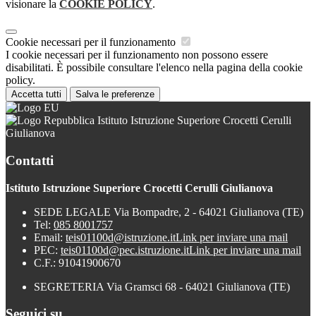
visionare la
COOKIE POLICY
.
Cookie necessari per il funzionamento
I cookie necessari per il funzionamento non possono essere
disabilitati. È possibile consultare l'elenco nella pagina della cookie
policy.
Accetta tutti
Salva le preferenze
Istituto Istruzione Superiore Crocetti Cerulli
Giulianova
Contatti
Istituto Istruzione Superiore Crocetti Cerulli Giulianova
SEDE LEGALE Via Bompadre, 2 - 64021 Giulianova (TE)
Tel:
085 8001757
Email:
teis01100d@istruzione.it
Link per inviare una mail
PEC:
teis01100d@pec.istruzione.it
Link per inviare una mail
C.F.: 91041900670
SEGRETERIA Via Gramsci 68 - 64021 Giulianova (TE)
Seguici su