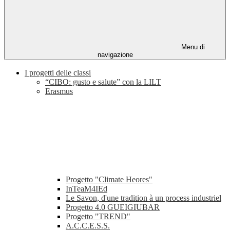
Menu di
navigazione
I progetti delle classi
“CIBO: gusto e salute” con la LILT
Erasmus
Progetto "Climate Heores"
InTeaM4IEd
Le Savon, d'une tradition à un process industriel
Progetto 4.0 GUEIGIUBAR
Progetto "TREND"
A.C.C.E.S.S.