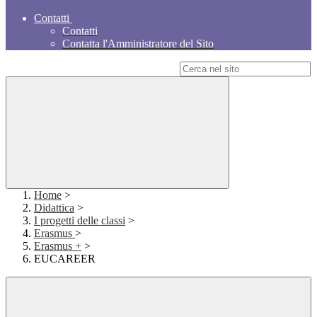
Contatti
Contatti
Contatta l'Amministratore del Sito
Campo di ricerca per le pagine del sito
Home
>
Didattica
>
I progetti delle classi
>
Erasmus
>
Erasmus +
>
EUCAREER