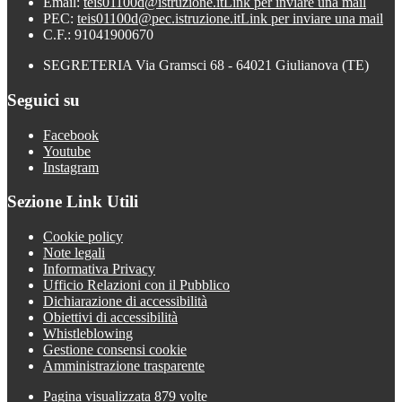
Email:
teis01100d@istruzione.it
Link per inviare una mail
PEC:
teis01100d@pec.istruzione.it
Link per inviare una mail
C.F.: 91041900670
SEGRETERIA Via Gramsci 68 - 64021 Giulianova (TE)
Seguici su
Facebook
Youtube
Instagram
Sezione Link Utili
Cookie policy
Note legali
Informativa Privacy
Ufficio Relazioni con il Pubblico
Dichiarazione di accessibilità
Obiettivi di accessibilità
Whistleblowing
Gestione consensi cookie
Amministrazione trasparente
Pagina visualizzata
879
volte