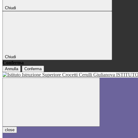
Chiudi
Chiudi
Conferma
Annulla
Conferma
ISTITUT
close