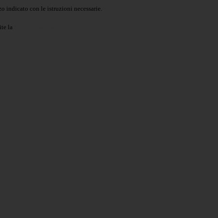
o indicato con le istruzioni necessarie.
ite la
Login Spaggiari