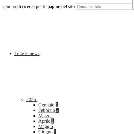
Campo di ricerca per le pagine del sito
Tutte le news
2026
Gennaio
1
Febbraio
2
Marzo
Aprile
1
Maggio
Giugno
1