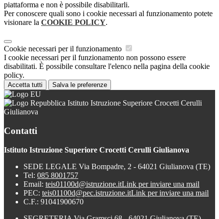
piattaforma e non è possibile disabilitarli.
Per conoscere quali sono i cookie necessari al funzionamento potete
visionare la
COOKIE POLICY
.
Cookie necessari per il funzionamento
I cookie necessari per il funzionamento non possono essere
disabilitati. È possibile consultare l'elenco nella pagina della cookie
policy.
Accetta tutti
Salva le preferenze
Istituto Istruzione Superiore Crocetti Cerulli
Giulianova
Contatti
Istituto Istruzione Superiore Crocetti Cerulli Giulianova
SEDE LEGALE Via Bompadre, 2 - 64021 Giulianova (TE)
Tel:
085 8001757
Email:
teis01100d@istruzione.it
Link per inviare una mail
PEC:
teis01100d@pec.istruzione.it
Link per inviare una mail
C.F.: 91041900670
SEGRETERIA Via Gramsci 68 - 64021 Giulianova (TE)