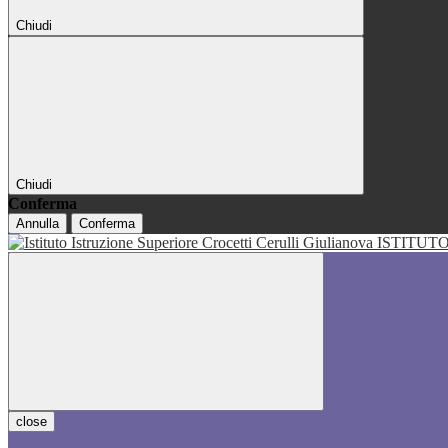
Chiudi
Chiudi
Conferma
Annulla
Conferma
ISTITUT
close