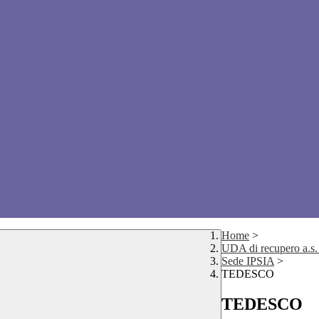
Home
>
UDA di recupero a.s
Sede IPSIA
>
TEDESCO
TEDESCO