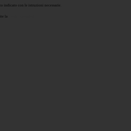
o indicato con le istruzioni necessarie.
ite la
Login Spaggiari