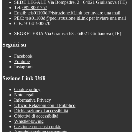
SEDE LEGALE Via Bompadre, 2 - 64021 Giulianova (TE)
Tel:
085 8001757
Email:
teis01100d@istruzione.it
Link per inviare una mail
PEC:
teis01100d@pec.istruzione.it
Link per inviare una mail
C.F.: 91041900670
SEGRETERIA Via Gramsci 68 - 64021 Giulianova (TE)
Seguici su
Facebook
Youtube
Instagram
Sezione Link Utili
Cookie policy
Note legali
Informativa Privacy
Ufficio Relazioni con il Pubblico
Dichiarazione di accessibilità
Obiettivi di accessibilità
Whistleblowing
Gestione consensi cookie
Amministrazione trasparente