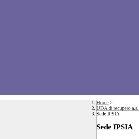
Home
>
UDA di recupero a.s
Sede IPSIA
Sede IPSIA