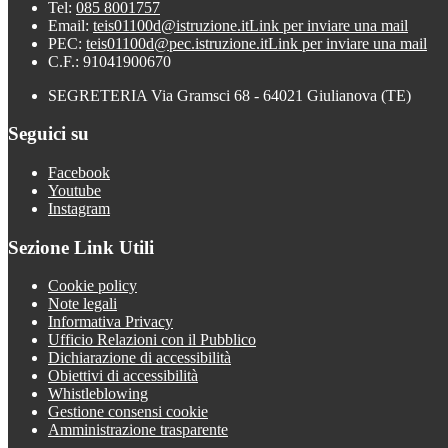
Tel:
085 8001757
Email:
teis01100d@istruzione.it
Link per inviare una mail
PEC:
teis01100d@pec.istruzione.it
Link per inviare una mail
C.F.: 91041900670
SEGRETERIA Via Gramsci 68 - 64021 Giulianova (TE)
Seguici su
Facebook
Youtube
Instagram
Sezione Link Utili
Cookie policy
Note legali
Informativa Privacy
Ufficio Relazioni con il Pubblico
Dichiarazione di accessibilità
Obiettivi di accessibilità
Whistleblowing
Gestione consensi cookie
Amministrazione trasparente