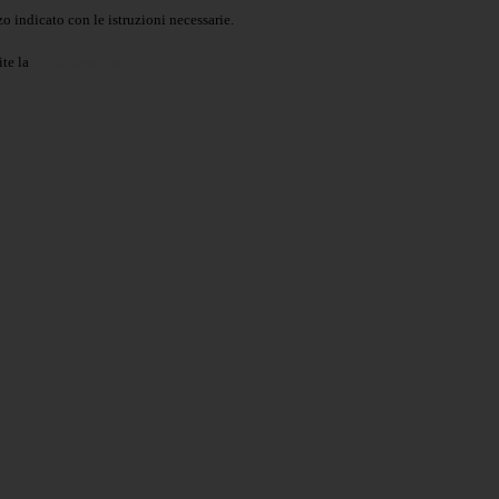
o indicato con le istruzioni necessarie.
ite la
Login Spaggiari