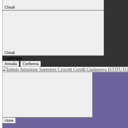
Chiudi
Chiudi
Conferma
Annulla
Conferma
ISTITUT
close