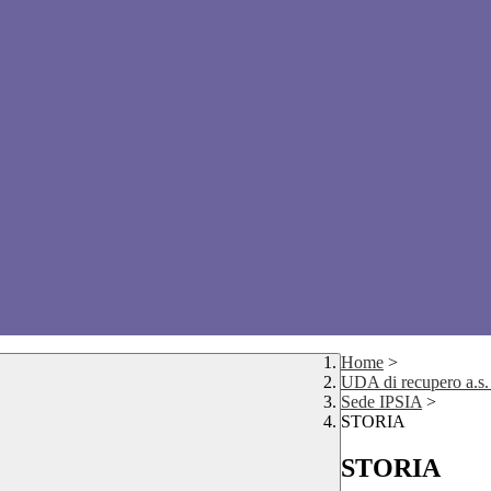
Home
>
UDA di recupero a.s
Sede IPSIA
>
STORIA
STORIA