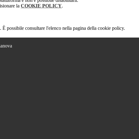
attaforma e non è possibile disabilitarli.
isionare la
COOKIE POLICY
.
 È possibile consultare l'elenco nella pagina della cookie policy.
lianova