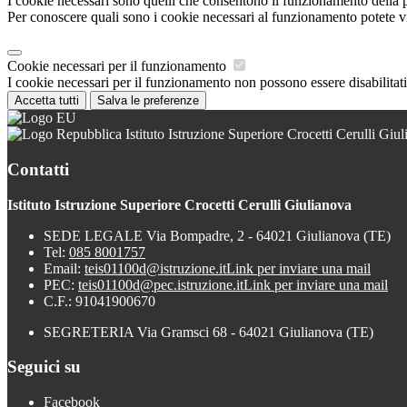
I cookie necessari sono quelli che consentono il funzionamento della pi
Per conoscere quali sono i cookie necessari al funzionamento potete v
Cookie necessari per il funzionamento
I cookie necessari per il funzionamento non possono essere disabilitati.
Accetta tutti
Salva le preferenze
Istituto Istruzione Superiore Crocetti Cerulli Giu
Contatti
Istituto Istruzione Superiore Crocetti Cerulli Giulianova
SEDE LEGALE Via Bompadre, 2 - 64021 Giulianova (TE)
Tel:
085 8001757
Email:
teis01100d@istruzione.it
Link per inviare una mail
PEC:
teis01100d@pec.istruzione.it
Link per inviare una mail
C.F.: 91041900670
SEGRETERIA Via Gramsci 68 - 64021 Giulianova (TE)
Seguici su
Facebook