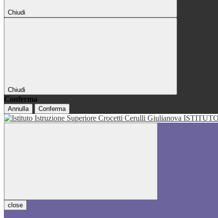
Chiudi
Chiudi
Conferma
Annulla
Conferma
ISTITUT
close