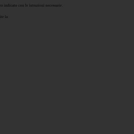
o indicato con le istruzioni necessarie.
ite la
Login Spaggiari