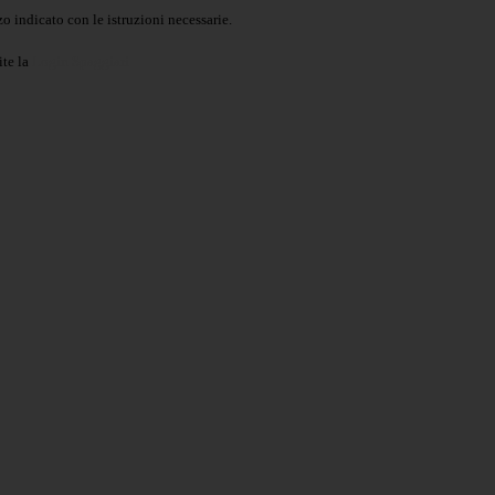
o indicato con le istruzioni necessarie.
ite la
Login Spaggiari