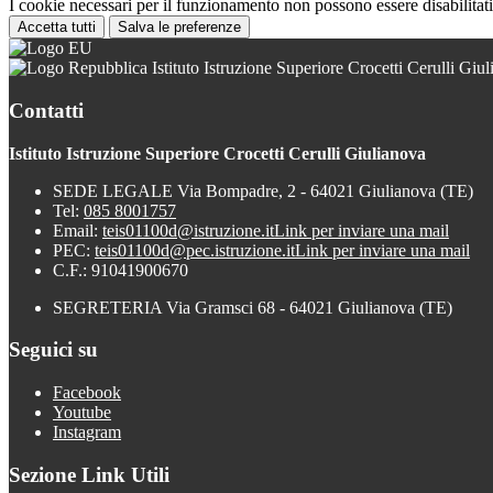
I cookie necessari per il funzionamento non possono essere disabilitati.
Accetta tutti
Salva le preferenze
Istituto Istruzione Superiore Crocetti Cerulli Giu
Contatti
Istituto Istruzione Superiore Crocetti Cerulli Giulianova
SEDE LEGALE Via Bompadre, 2 - 64021 Giulianova (TE)
Tel:
085 8001757
Email:
teis01100d@istruzione.it
Link per inviare una mail
PEC:
teis01100d@pec.istruzione.it
Link per inviare una mail
C.F.: 91041900670
SEGRETERIA Via Gramsci 68 - 64021 Giulianova (TE)
Seguici su
Facebook
Youtube
Instagram
Sezione Link Utili