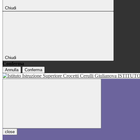
Chiudi
Chiudi
Conferma
Annulla
Conferma
ISTITUT
close