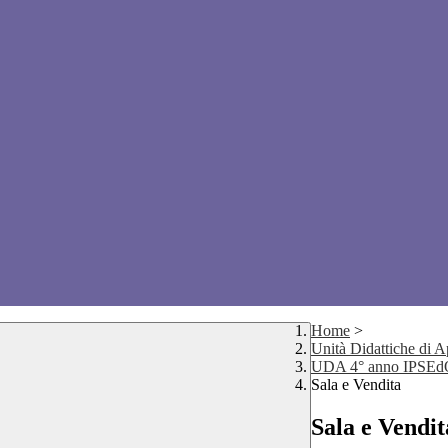
Home
>
Unità Didattiche di 
UDA 4° anno IPSE
Sala e Vendita
Sala e Vendit