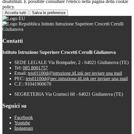
disabilitati. È possibile consultare l'elenco nella pagina della cookie
policy.
Accetta tutti
Salva le preferenze
Istituto Istruzione Superiore Crocetti Cerulli
Giulianova
Contatti
Istituto Istruzione Superiore Crocetti Cerulli Giulianova
SEDE LEGALE Via Bompadre, 2 - 64021 Giulianova (TE)
Tel:
085 8001757
Email:
teis01100d@istruzione.it
Link per inviare una mail
PEC:
teis01100d@pec.istruzione.it
Link per inviare una mail
C.F.: 91041900670
SEGRETERIA Via Gramsci 68 - 64021 Giulianova (TE)
Seguici su
Facebook
Youtube
Instagram