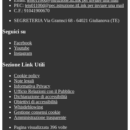
Email:
teis01100d@istruzione.it
Link per inviare una mail
PEC:
teis01100d@pec.istruzione.it
Link per inviare una mail
C.F.: 91041900670
SEGRETERIA Via Gramsci 68 - 64021 Giulianova (TE)
Seguici su
Facebook
Youtube
Instagram
Sezione Link Utili
Cookie policy
Note legali
Informativa Privacy
Ufficio Relazioni con il Pubblico
Dichiarazione di accessibilità
Obiettivi di accessibilità
Whistleblowing
Gestione consensi cookie
Amministrazione trasparente
Pagina visualizzata
396
volte