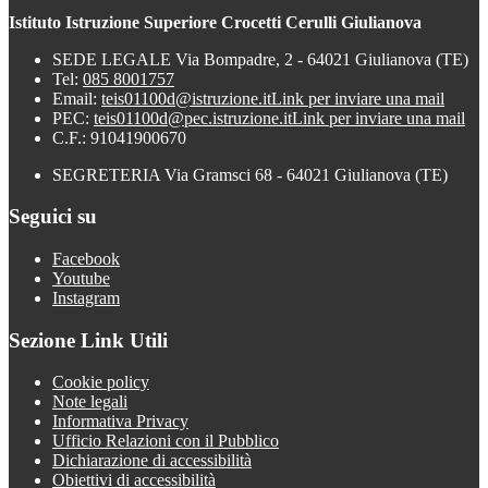
Istituto Istruzione Superiore Crocetti Cerulli Giulianova
SEDE LEGALE Via Bompadre, 2 - 64021 Giulianova (TE)
Tel:
085 8001757
Email:
teis01100d@istruzione.it
Link per inviare una mail
PEC:
teis01100d@pec.istruzione.it
Link per inviare una mail
C.F.: 91041900670
SEGRETERIA Via Gramsci 68 - 64021 Giulianova (TE)
Seguici su
Facebook
Youtube
Instagram
Sezione Link Utili
Cookie policy
Note legali
Informativa Privacy
Ufficio Relazioni con il Pubblico
Dichiarazione di accessibilità
Obiettivi di accessibilità