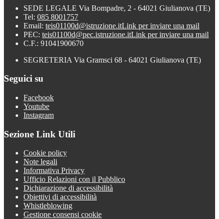
SEDE LEGALE Via Bompadre, 2 - 64021 Giulianova (TE)
Tel:
085 8001757
Email:
teis01100d@istruzione.it
Link per inviare una mail
PEC:
teis01100d@pec.istruzione.it
Link per inviare una mail
C.F.: 91041900670
SEGRETERIA Via Gramsci 68 - 64021 Giulianova (TE)
Seguici su
Facebook
Youtube
Instagram
Sezione Link Utili
Cookie policy
Note legali
Informativa Privacy
Ufficio Relazioni con il Pubblico
Dichiarazione di accessibilità
Obiettivi di accessibilità
Whistleblowing
Gestione consensi cookie