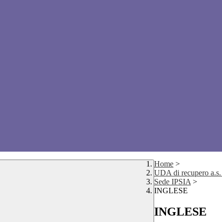
Home
>
UDA di recupero a.s
Sede IPSIA
>
INGLESE
INGLESE