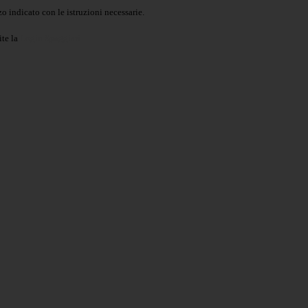
o indicato con le istruzioni necessarie.
ite la
Login Spaggiari