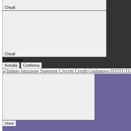
Chiudi
Chiudi
Conferma
Annulla
Conferma
ISTITUT
close