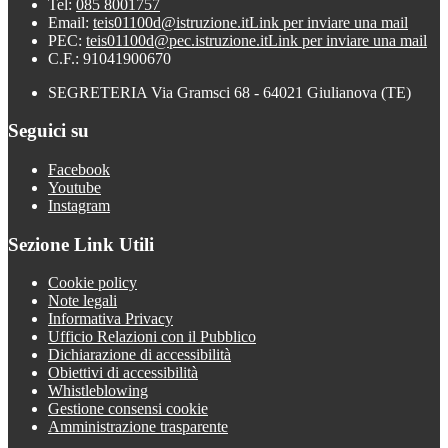
Tel:
085 8001757
Email:
teis01100d@istruzione.it
Link per inviare una mail
PEC:
teis01100d@pec.istruzione.it
Link per inviare una mail
C.F.: 91041900670
SEGRETERIA Via Gramsci 68 - 64021 Giulianova (TE)
Seguici su
Facebook
Youtube
Instagram
Sezione Link Utili
Cookie policy
Note legali
Informativa Privacy
Ufficio Relazioni con il Pubblico
Dichiarazione di accessibilità
Obiettivi di accessibilità
Whistleblowing
Gestione consensi cookie
Amministrazione trasparente