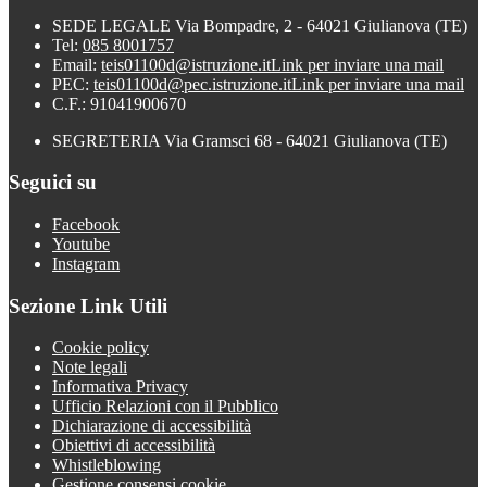
SEDE LEGALE Via Bompadre, 2 - 64021 Giulianova (TE)
Tel:
085 8001757
Email:
teis01100d@istruzione.it
Link per inviare una mail
PEC:
teis01100d@pec.istruzione.it
Link per inviare una mail
C.F.: 91041900670
SEGRETERIA Via Gramsci 68 - 64021 Giulianova (TE)
Seguici su
Facebook
Youtube
Instagram
Sezione Link Utili
Cookie policy
Note legali
Informativa Privacy
Ufficio Relazioni con il Pubblico
Dichiarazione di accessibilità
Obiettivi di accessibilità
Whistleblowing
Gestione consensi cookie