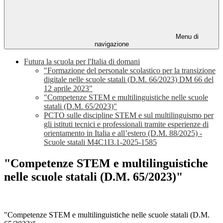
Menu di
navigazione
Futura la scuola per l'Italia di domani
"Formazione del personale scolastico per la transizione
digitale nelle scuole statali (D.M. 66/2023) DM 66 del
12 aprile 2023"
"Competenze STEM e multilinguistiche nelle scuole
statali (D.M. 65/2023)"
PCTO sulle discipline STEM e sul multilinguismo per
gli istituti tecnici e professionali tramite esperienze di
orientamento in Italia e all’estero (D.M. 88/2025) -
Scuole statali M4C1I3.1-2025-1585
"Competenze STEM e multilinguistiche
nelle scuole statali (D.M. 65/2023)"
"
Competenze STEM e multilinguistiche nelle scuole statali (D.M.