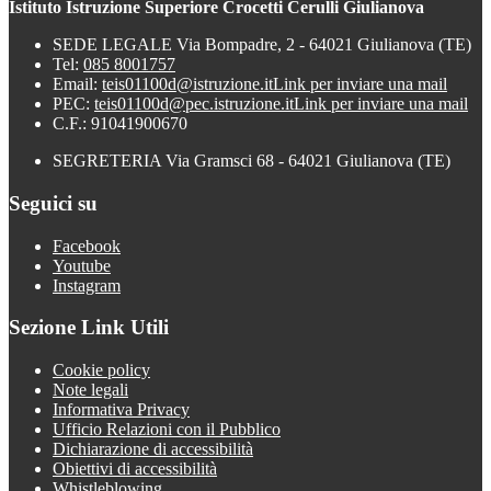
Istituto Istruzione Superiore Crocetti Cerulli Giulianova
SEDE LEGALE Via Bompadre, 2 - 64021 Giulianova (TE)
Tel:
085 8001757
Email:
teis01100d@istruzione.it
Link per inviare una mail
PEC:
teis01100d@pec.istruzione.it
Link per inviare una mail
C.F.: 91041900670
SEGRETERIA Via Gramsci 68 - 64021 Giulianova (TE)
Seguici su
Facebook
Youtube
Instagram
Sezione Link Utili
Cookie policy
Note legali
Informativa Privacy
Ufficio Relazioni con il Pubblico
Dichiarazione di accessibilità
Obiettivi di accessibilità
Whistleblowing