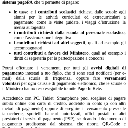
sistema pagoPA
che ti permette di pagare:
le tasse e i contributi scolastici
richiesti dalle scuole agli
alunni per le attività curriculari ed extracurriculari a
pagamento, come le visite guidate, i viaggi d’istruzione, la
mensa autogestita
i contributi richiesti dalla scuola al personale scolastico
,
come l’assicurazione integrativa
i contributi richiesti ad altri soggetti
, quali ad esempio gli
accompagnatori
tutti contributi a favore del Ministero
, quali ad esempio i
diritti di segreteria per la partecipazione a concorsi
Potrai effettuare i versamenti per tutti gli
avvisi digitali di
pagamento
intestati a tuo figlio, che ti sono stati notificati (per e-
mail) dalla scuola di frequenza, oppure fare
versamenti
volontari
per ogni causale di pagamento elettronico, che le scuole o
il Ministero hanno reso eseguibile tramite Pago In Rete.
Accedendo con PC, Tablet, Smartphone puoi scegliere di pagare
subito online con carta di credito, addebito in conto (o con altri
metodi di pagamento) oppure di eseguire il versamento presso le
tabaccherie, sportelli bancari autorizzati, uffici postali o altri
prestatori di servizi di pagamento (PSP), scaricando il documento di
pagamento predisposto dal sistema, che riporta QR-Code e