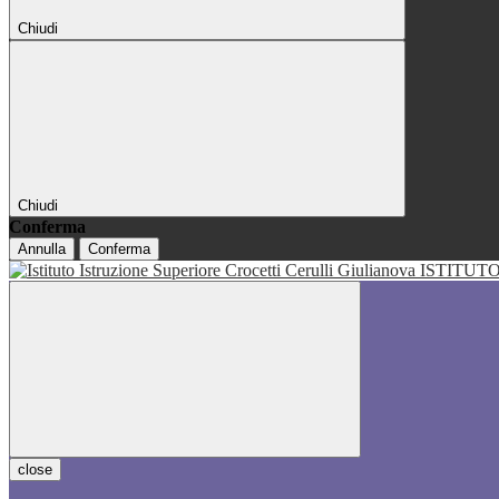
Chiudi
Chiudi
Conferma
Annulla
Conferma
ISTITUT
close