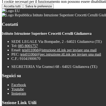
I cookie necessari per il funzionamento non possono essere disabilitati.
Accetta tutti
Salva le preferenze
Istituto Istruzione Superiore Crocetti Cerulli Giu
Contatti
Istituto Istruzione Superiore Crocetti Cerulli Giulianova
SEDE LEGALE Via Bompadre, 2 - 64021 Giulianova (TE)
Tel:
085 8001757
Email:
teis01100d@istruzione.it
Link per inviare una mail
PEC:
teis01100d@pec.istruzione.it
Link per inviare una mail
C.F.: 91041900670
SEGRETERIA Via Gramsci 68 - 64021 Giulianova (TE)
Seguici su
Facebook
Youtube
Instagram
Sezione Link Utili