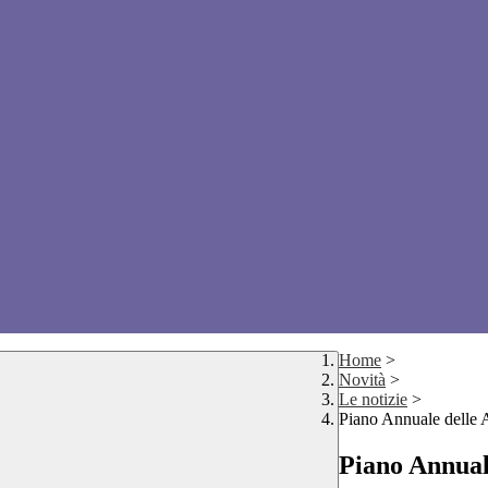
Home
>
Novità
>
Le notizie
>
Piano Annuale delle 
Piano Annuale