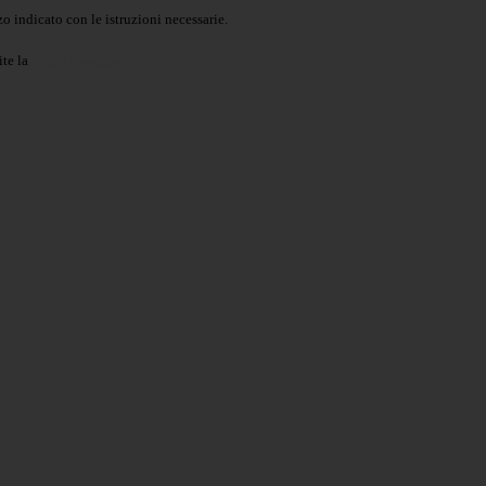
o indicato con le istruzioni necessarie.
ite la
Login Spaggiari