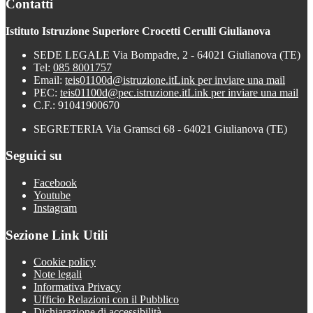
Contatti
Istituto Istruzione Superiore Crocetti Cerulli Giulianova
SEDE LEGALE Via Bompadre, 2 - 64021 Giulianova (TE)
Tel:
085 8001757
Email:
teis01100d@istruzione.it
Link per inviare una mail
PEC:
teis01100d@pec.istruzione.it
Link per inviare una mail
C.F.: 91041900670
SEGRETERIA Via Gramsci 68 - 64021 Giulianova (TE)
Seguici su
Facebook
Youtube
Instagram
Sezione Link Utili
Cookie policy
Note legali
Informativa Privacy
Ufficio Relazioni con il Pubblico
Dichiarazione di accessibilità