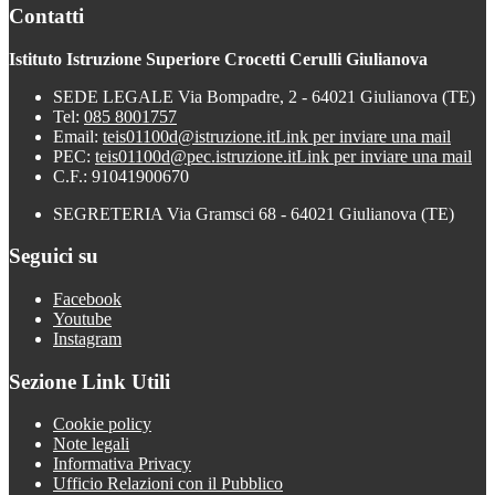
Contatti
Istituto Istruzione Superiore Crocetti Cerulli Giulianova
SEDE LEGALE Via Bompadre, 2 - 64021 Giulianova (TE)
Tel:
085 8001757
Email:
teis01100d@istruzione.it
Link per inviare una mail
PEC:
teis01100d@pec.istruzione.it
Link per inviare una mail
C.F.: 91041900670
SEGRETERIA Via Gramsci 68 - 64021 Giulianova (TE)
Seguici su
Facebook
Youtube
Instagram
Sezione Link Utili
Cookie policy
Note legali
Informativa Privacy
Ufficio Relazioni con il Pubblico