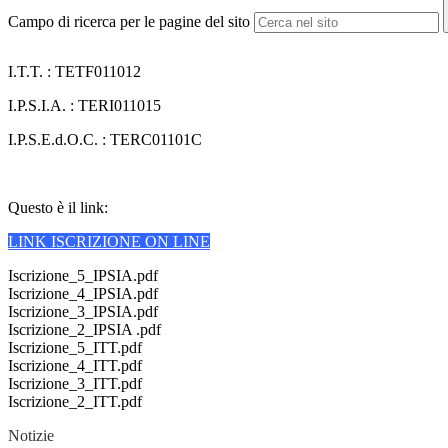
Campo di ricerca per le pagine del sito
I.T.T. : TETF011012
I.P.S.I.A. : TERI011015
I.P.S.E.d.O.C. : TERC01101C
Questo è il link:
LINK ISCRIZIONE ON LINE
Iscrizione_5_IPSIA.pdf
Iscrizione_4_IPSIA.pdf
Iscrizione_3_IPSIA.pdf
Iscrizione_2_IPSIA .pdf
Iscrizione_5_ITT.pdf
Iscrizione_4_ITT.pdf
Iscrizione_3_ITT.pdf
Iscrizione_2_ITT.pdf
Notizie