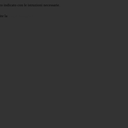
o indicato con le istruzioni necessarie.
ite la
Login Spaggiari