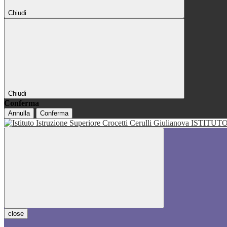
Chiudi
Chiudi
Conferma
Annulla
Conferma
ISTITUT
close