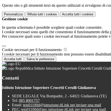
Questo sito o gli strumenti terzi da questo utilizzati si avvalgono di coo
Personalizza
Rifiuta tutti
i cookies
Accetta tutti
i cookies
Gestione cookie
In questa schermata è possibile scegliere quali cookie consentire.
I cookie necessari sono quelli che consentono il funzionamento della pi
Per conoscere quali sono i cookie necessari al funzionamento potete v
Cookie necessari per il funzionamento
I cookie necessari per il funzionamento non possono essere disabilitati.
Accetta tutti
Salva le preferenze
Istituto Istruzione Superiore Crocetti Cerulli Giu
Contatti
Istituto Istruzione Superiore Crocetti Cerulli Giulianova
SEDE LEGALE Via Bompadre, 2 - 64021 Giulianova (TE)
Tel:
085 8001757
Email:
teis01100d@istruzione.it
Link per inviare una mail
PEC:
teis01100d@pec.istruzione.it
Link per inviare una mail