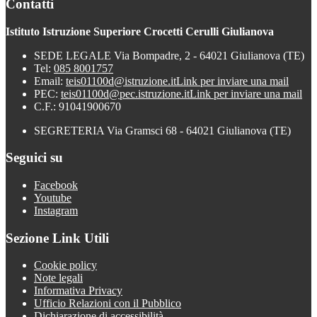
Contatti
Istituto Istruzione Superiore Crocetti Cerulli Giulianova
SEDE LEGALE Via Bompadre, 2 - 64021 Giulianova (TE)
Tel:
085 8001757
Email:
teis01100d@istruzione.it
Link per inviare una mail
PEC:
teis01100d@pec.istruzione.it
Link per inviare una mail
C.F.: 91041900670
SEGRETERIA Via Gramsci 68 - 64021 Giulianova (TE)
Seguici su
Facebook
Youtube
Instagram
Sezione Link Utili
Cookie policy
Note legali
Informativa Privacy
Ufficio Relazioni con il Pubblico
Dichiarazione di accessibilità