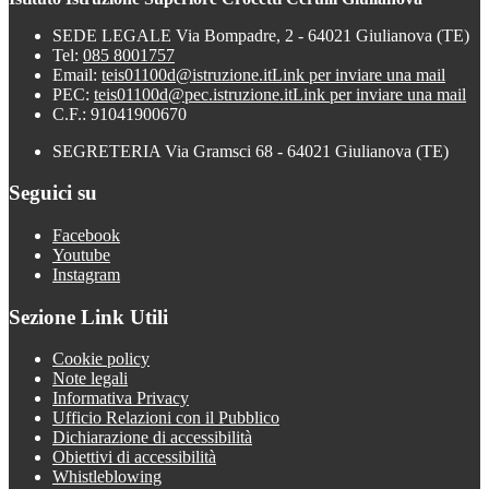
SEDE LEGALE Via Bompadre, 2 - 64021 Giulianova (TE)
Tel:
085 8001757
Email:
teis01100d@istruzione.it
Link per inviare una mail
PEC:
teis01100d@pec.istruzione.it
Link per inviare una mail
C.F.: 91041900670
SEGRETERIA Via Gramsci 68 - 64021 Giulianova (TE)
Seguici su
Facebook
Youtube
Instagram
Sezione Link Utili
Cookie policy
Note legali
Informativa Privacy
Ufficio Relazioni con il Pubblico
Dichiarazione di accessibilità
Obiettivi di accessibilità
Whistleblowing