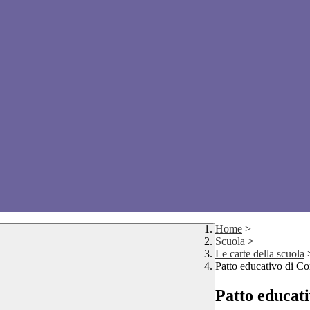
Home
>
Scuola
>
Le carte della scuola
Patto educativo di Cor
Patto educati