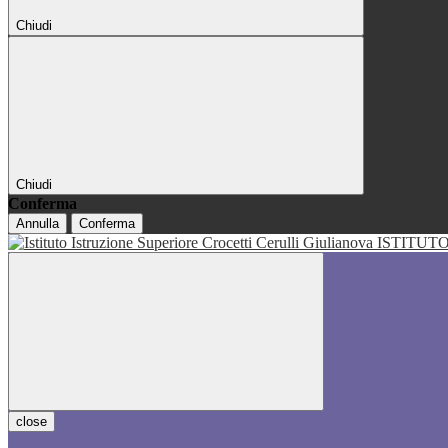
Chiudi
Chiudi
Conferma
Annulla
Conferma
ISTITUT
close