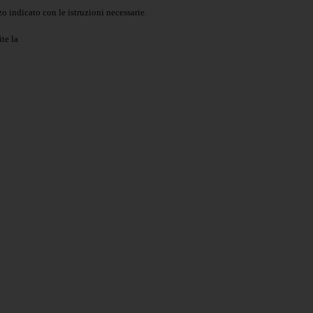
o indicato con le istruzioni necessarie.
ite la
Login Spaggiari